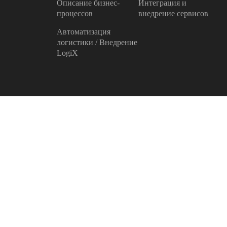
Описание бизнес-
Интеграция и
процессов
внедрение сервисов
Автоматизация
логистики / Внедрение
LogiX